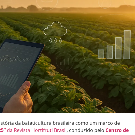
istória da bataticultura brasileira como um marco de
25”
da Revista Hortifruti Brasil
, conduzido pelo
Centro de