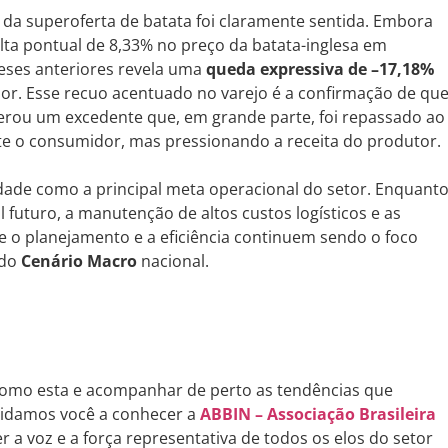
ia da superoferta de batata foi claramente sentida. Embora
ta pontual de 8,33% no preço da batata-inglesa em
eses anteriores revela uma
queda expressiva de –17,18%
or. Esse recuo acentuado no varejo é a confirmação de qu
rou um excedente que, em grande parte, foi repassado ao
te o consumidor, mas pressionando a receita do produtor.
dade como a principal meta operacional do setor. Enquant
al futuro, a manutenção de altos custos logísticos e as
e o planejamento e a eficiência continuem sendo o foco
 do
Cenário Macro
nacional.
 como esta e acompanhar de perto as tendências que
nvidamos você a conhecer a
ABBIN – Associação Brasileira
r a voz e a força representativa de todos os elos do setor