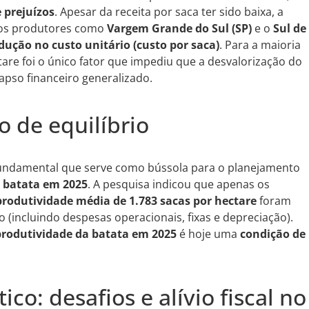
 prejuízos
. Apesar da receita por saca ter sido baixa, a
olos produtores como
Vargem Grande do Sul (SP)
e o
Sul de
dução no custo unitário (custo por saca)
. Para a maioria
are foi o único fator que impediu que a desvalorização do
pso financeiro generalizado.
to de equilíbrio
undamental que serve como bússola para o planejamento
a batata em 2025
. A pesquisa indicou que apenas os
produtividade média de 1.783 sacas por hectare
foram
o (incluindo despesas operacionais, fixas e depreciação).
produtividade da batata em 2025
é hoje uma
condição de
ico: desafios e alívio fiscal no