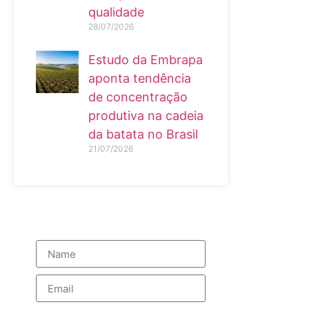
qualidade
28/07/2026
Estudo da Embrapa
aponta tendência
de concentração
produtiva na cadeia
da batata no Brasil
21/07/2026
Sign up our newsletter to get
update information, news and
free insight.