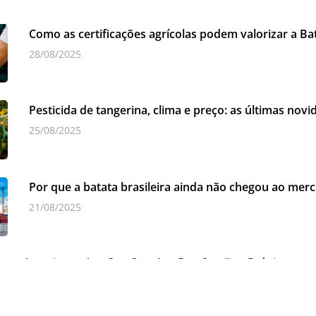
Como as certificações agrícolas podem valorizar a Bat
28/08/2025
Pesticida de tangerina, clima e preço: as últimas nov
25/08/2025
Por que a batata brasileira ainda não chegou ao merc
21/08/2025
« Anterior
1
2
3
4
5
6
7
Próximo »