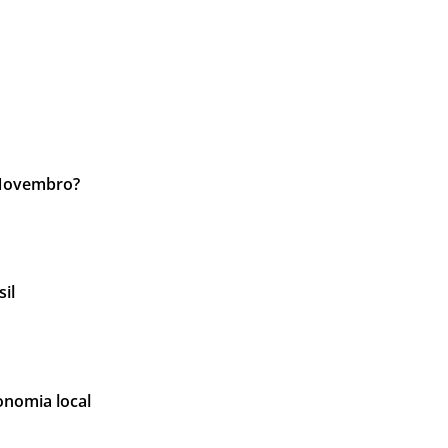
 Novembro?
il
onomia local